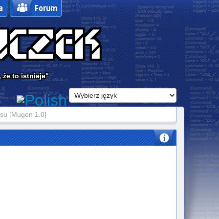
a
Forum
że to istnieje"
ysu [Mugen 1.0]