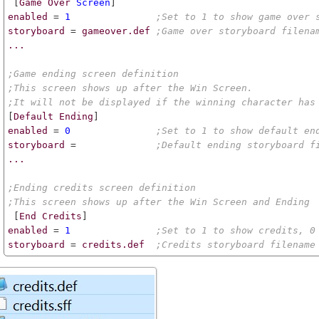
 [
Game
Over
Screen
enabled
 = 
1
;Set to 1 to show game over 
storyboard
 = 
gameover.def
;Game over storyboard filena
...
;Game ending screen definition
;This screen shows up after the Win Screen.
;It will not be displayed if the winning character has
[
Default
Ending
enabled
 = 
0
;Set to 1 to show default en
storyboard
 =              
;Default ending storyboard f
...
;Ending credits screen definition
;This screen shows up after the Win Screen and Ending
 [
End
Credits
enabled
 = 
1
;Set to 1 to show credits, 0
storyboard
 = 
credits.def
;Credits storyboard filename