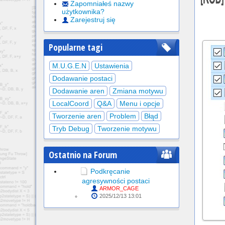
Zapomniałeś nazwy
użytkownika?
Zarejestruj się
Popularne tagi
M.U.G.E.N
Ustawienia
Dodawanie postaci
Dodawanie aren
Zmiana motywu
LocalCoord
Q&A
Menu i opcje
Tworzenie aren
Problem
Błąd
Tryb Debug
Tworzenie motywu
Ostatnio na Forum
Podkręcanie
agresywności postaci
ARMOR_CAGE
2025/12/13 13:01