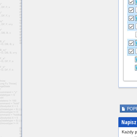
POPR
Napisz
Każdy p