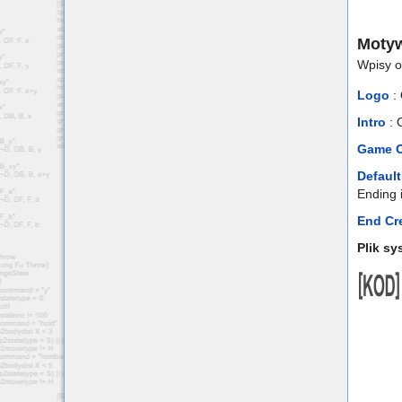
Moty
Wpisy o
Logo
:
Intro
: 
Game O
Defaul
Ending 
End Cr
Plik sy