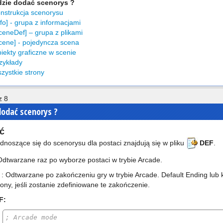
zie dodać scenorys ?
nstrukcja scenorysu
fo] - grupa z informacjami
eneDef] – grupa z plikami
cene] - pojedyncza scena
ekty graficzne w scenie
zykłady
ystkie strony
z 8
dodać scenorys ?
ć
dnoszące się do scenorysu dla postaci znajdują się w pliku
DEF
.
Odtwarzane raz po wyborze postaci w trybie Arcade.
: Odtwarzane po zakończeniu gry w trybie Arcade. Default Ending lub 
ony, jeśli zostanie zdefiniowane te zakończenie.
F:
; Arcade mode