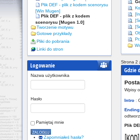
Gd
Plik DEF - plik z kodem scenorysu
Ko
[Win Mugen]
[In
Plik DEF - plik z kodem
[Sc
scenorysu [Mugen 1.0]
[S
Tworzenie motywu
Obi
Gotowe przykłady
Pr
Pliki do pobrania
Wsz
Linki do stron
Strona 2 
Logowanie
Gdzie 
Nazwa użytkownika
Posta
Wpisy o
Hasło
Intro
: 
Ending
odtworz
Pamiętaj mnie
Plik DE
Zapomniałeś hasła?