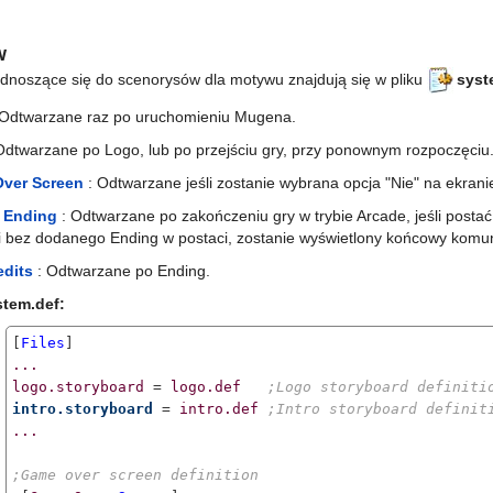
w
dnoszące się do scenorysów dla motywu znajdują się w pliku
syst
 Odtwarzane raz po uruchomieniu Mugena.
Odtwarzane po Logo, lub po przejściu gry, przy ponownym rozpoczęciu
ver Screen
: Odtwarzane jeśli zostanie wybrana opcja "Nie" na ekranie
t Ending
: Odtwarzane po zakończeniu gry w trybie Arcade, jeśli post
i bez dodanego Ending w postaci, zostanie wyświetlony końcowy komuni
edits
: Odtwarzane po Ending.
stem.def:
[
Files
...
logo.storyboard
 = 
logo.def
;Logo storyboard definiti
intro.storyboard
 = 
intro.def
;Intro storyboard definit
...
;Game over screen definition