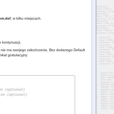
em.def
, w kilku miejscach.
.
 kontynuacji.
ać nie ma swojego zakończenia. Bez dodanego Default
kat gratulacyjny.
on (optional)
ion (optional)