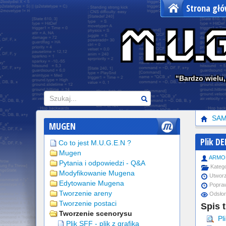
Strona gł
"Bardzo wielu,
Szukaj
SA
MUGEN
Plik D
Co to jest M.U.G.E.N ?
Mugen
ARMO
Pytania i odpowiedzi - Q&A
Katego
Modyfikowanie Mugena
Utworz
Edytowanie Mugena
Popraw
Tworzenie areny
Odsłon
Tworzenie postaci
Spis t
Tworzenie scenorysu
Pli
Plik SFF - plik z grafiką