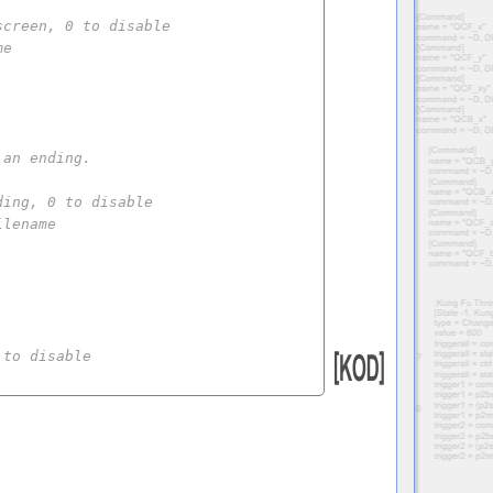
screen, 0 to disable
me
 an ending.
ding, 0 to disable
ilename
 to disable
 