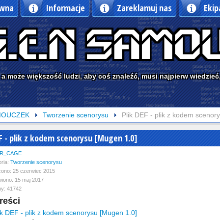
ówna
Informacje
Zareklamuj nas
Ekip
 a może większość ludzi, aby coś znaleźć, musi najpierw wiedzieć, 
MOUCZEK
Tworzenie scenorysu
Plik DEF - plik z kodem scenor
EF - plik z kodem scenorysu [Mugen 1.0]
R_CAGE
ria:
Tworzenie scenorysu
ono: 25 czerwiec 2015
iono: 15 maj 2017
y: 41742
reści
k DEF - plik z kodem scenorysu [Mugen 1.0]