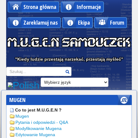
Strona główna
Informacje
Zareklamuj nas
Ekipa
Forum
"Kiedy ludzie przestają narzekać, przestają myśleć"
Szukaj
MUGEN
Co to jest M.U.G.E.N ?
Mugen
Pytania i odpowiedzi - Q&A
Modyfikowanie Mugena
Edytowanie Mugena