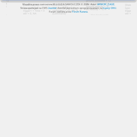
Wszelkie prawa zastrzeżone M.U.G.E.N SAMOUCZEK © 2026r. Autor:
ARMOR_CAGE
.
Strona oparta jest na CMS
Joomla!
, Joomla! jest wolnym oprogramowaniem na
licencji GNU
.
Forum zasilane przez
Forum Kunena
.