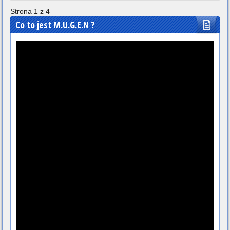
Strona 1 z 4
Co to jest M.U.G.E.N ?