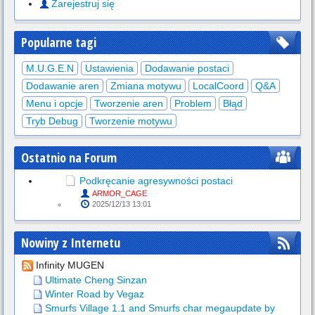
Zarejestruj się
Popularne tagi
M.U.G.E.N
Ustawienia
Dodawanie postaci
Dodawanie aren
Zmiana motywu
LocalCoord
Q&A
Menu i opcje
Tworzenie aren
Problem
Błąd
Tryb Debug
Tworzenie motywu
Ostatnio na Forum
Podkręcanie agresywności postaci
ARMOR_CAGE
2025/12/13 13:01
Nowiny z Internetu
Infinity MUGEN
Ultimate Cheng Sinzan
Winter Road by Vegaz
Smurfs Village 1.1 and Smurfs char megaupdate by