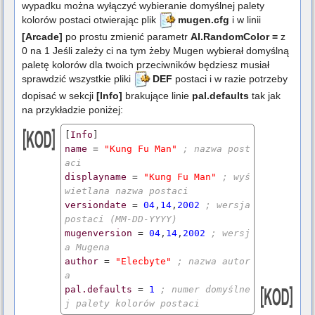
wypadku można wyłączyć wybieranie domyślnej palety
kolorów postaci otwierając plik
mugen.cfg
i w linii
[Arcade]
po prostu zmienić parametr
AI.RandomColor =
z
0 na 1 Jeśli zależy ci na tym żeby Mugen wybierał domyślną
paletę kolorów dla twoich przeciwników będziesz musiał
sprawdzić wszystkie pliki
DEF
postaci i w razie potrzeby
dopisać w sekcji
[Info]
brakujące linie
pal.defaults
tak jak
na przykładzie poniżej:
[
Info
name
 = 
"Kung Fu Man"
; nazwa post
aci
displayname
 = 
"Kung Fu Man"
; wyś
wietlana nazwa postaci
versiondate
 = 
04
,
14
,
2002
; wersja 
postaci (MM-DD-YYYY)
mugenversion
 = 
04
,
14
,
2002
; wersj
a Mugena
author
 = 
"Elecbyte"
; nazwa autor
a
pal.defaults
 = 
1
; numer domyślne
j palety kolorów postaci 