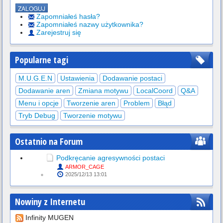
Zapomniałeś hasła?
Zapomniałeś nazwy użytkownika?
Zarejestruj się
Popularne tagi
M.U.G.E.N
Ustawienia
Dodawanie postaci
Dodawanie aren
Zmiana motywu
LocalCoord
Q&A
Menu i opcje
Tworzenie aren
Problem
Błąd
Tryb Debug
Tworzenie motywu
Ostatnio na Forum
Podkręcanie agresywności postaci
ARMOR_CAGE
2025/12/13 13:01
Nowiny z Internetu
Infinity MUGEN