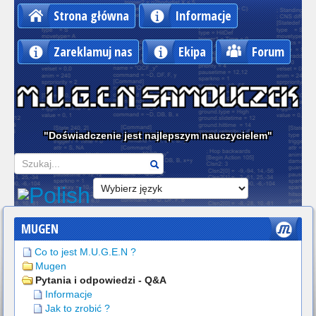
Strona główna
Informacje
Zareklamuj nas
Ekipa
Forum
"Doświadczenie jest najlepszym nauczycielem"
Szukaj
MUGEN
Co to jest M.U.G.E.N ?
Mugen
Pytania i odpowiedzi - Q&A
Informacje
Jak to zrobić ?