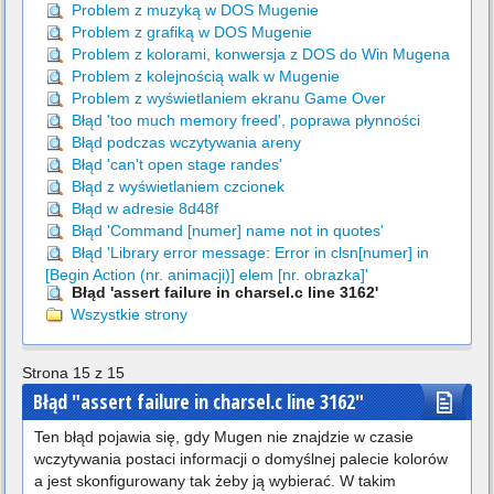
Problem z muzyką w DOS Mugenie
Problem z grafiką w DOS Mugenie
Problem z kolorami, konwersja z DOS do Win Mugena
Problem z kolejnością walk w Mugenie
Problem z wyświetlaniem ekranu Game Over
Błąd 'too much memory freed', poprawa płynności
Błąd podczas wczytywania areny
Błąd 'can't open stage randes'
Błąd z wyświetlaniem czcionek
Błąd w adresie 8d48f
Błąd 'Command [numer] name not in quotes'
Błąd 'Library error message: Error in clsn[numer] in
[Begin Action (nr. animacji)] elem [nr. obrazka]'
Błąd 'assert failure in charsel.c line 3162'
Wszystkie strony
Strona 15 z 15
Błąd "assert failure in charsel.c line 3162"
Ten błąd pojawia się, gdy Mugen nie znajdzie w czasie
wczytywania postaci informacji o domyślnej palecie kolorów
a jest skonfigurowany tak żeby ją wybierać. W takim