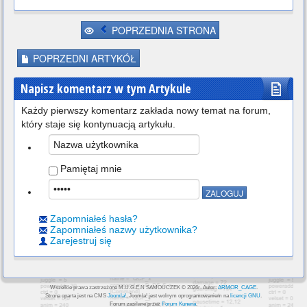
POPRZEDNIA STRONA
POPRZEDNI ARTYKÓŁ
Napisz komentarz w tym Artykule
Każdy pierwszy komentarz zakłada nowy temat na forum,
który staje się kontynuacją artykułu.
Pamiętaj mnie
Zapomniałeś hasła?
Zapomniałeś nazwy użytkownika?
Zarejestruj się
Wszelkie prawa zastrzeżone M.U.G.E.N SAMOUCZEK © 2026r. Autor:
ARMOR_CAGE
.
Strona oparta jest na CMS
Joomla!
, Joomla! jest wolnym oprogramowaniem na
licencji GNU
.
Forum zasilane przez
Forum Kunena
.