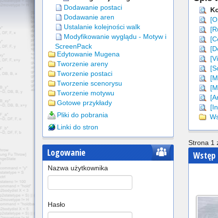
Dodawanie postaci
Ko
Dodawanie aren
[O
Ustalanie kolejności walk
[Ru
Modyfikowanie wyglądu - Motyw i
[C
ScreenPack
[D
Edytowanie Mugena
[Vi
Tworzenie areny
[S
Tworzenie postaci
[Mu
Tworzenie scenorysu
[M
Tworzenie motywu
[Ar
Gotowe przykłady
[In
Pliki do pobrania
Wsz
Linki do stron
Strona 1 
Logowanie
Wstęp
Nazwa użytkownika
Hasło