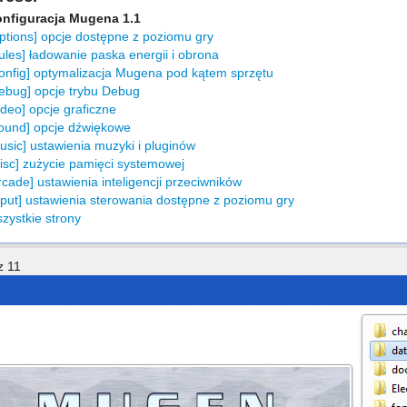
nfiguracja Mugena 1.1
ptions] opcje dostępne z poziomu gry
les] ładowanie paska energii i obrona
onfig] optymalizacja Mugena pod kątem sprzętu
ebug] opcje trybu Debug
deo] opcje graficzne
ound] opcje dźwiękowe
sic] ustawienia muzyki i pluginów
isc] zużycie pamięci systemowej
cade] ustawienia inteligencji przeciwników
put] ustawienia sterowania dostępne z poziomu gry
ystkie strony
z 11