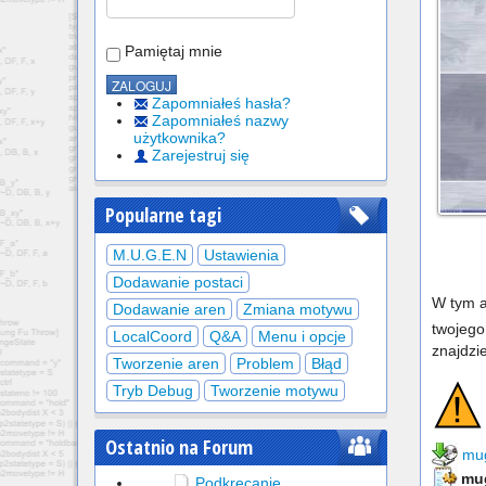
Pamiętaj mnie
Zapomniałeś hasła?
Zapomniałeś nazwy
użytkownika?
Zarejestruj się
Popularne tagi
M.U.G.E.N
Ustawienia
Dodawanie postaci
W tym a
Dodawanie aren
Zmiana motywu
twojego
LocalCoord
Q&A
Menu i opcje
znajdzi
Tworzenie aren
Problem
Błąd
Tryb Debug
Tworzenie motywu
Ostatnio na Forum
mug
mu
Podkręcanie