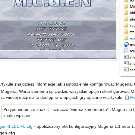
rtykule znajdziesz informacje jak samodzielnie konfigurować Mugena. C
 Mugena. Warto samemu sprawdzić wszystkie opcje i skonfigurować M
esz więcej opcji niż te dostępne w opcjach gry opisane w artykule:
Me
Przypominam że znak "
;
" oznacza "wiersz komentarza" i Mugen nie 
znaku wpisane.
en-1.1b1-PL.cfg
- Spolszczony plik konfiguracyjny Mugena 1.1 beta 1,
gen.cfg
.