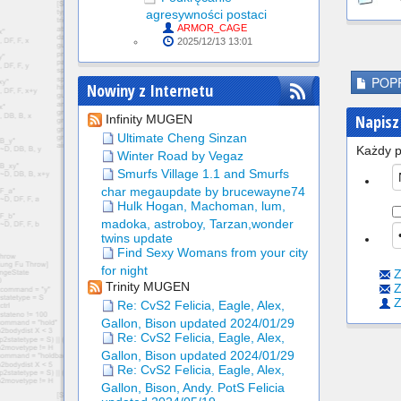
agresywności postaci
ARMOR_CAGE
2025/12/13 13:01
POPR
Nowiny z Internetu
Napisz
Infinity MUGEN
Ultimate Cheng Sinzan
Każdy p
Winter Road by Vegaz
Smurfs Village 1.1 and Smurfs
char megaupdate by brucewayne74
Hulk Hogan, Machoman, lum,
madoka, astroboy, Tarzan,wonder
twins update
Find Sexy Womans from your city
for night
Z
Trinity MUGEN
Z
Z
Re: CvS2 Felicia, Eagle, Alex,
Gallon, Bison updated 2024/01/29
Re: CvS2 Felicia, Eagle, Alex,
Gallon, Bison updated 2024/01/29
Re: CvS2 Felicia, Eagle, Alex,
Gallon, Bison, Andy. PotS Felicia