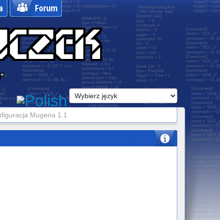
a
Forum
o"
figuracja Mugena 1.1