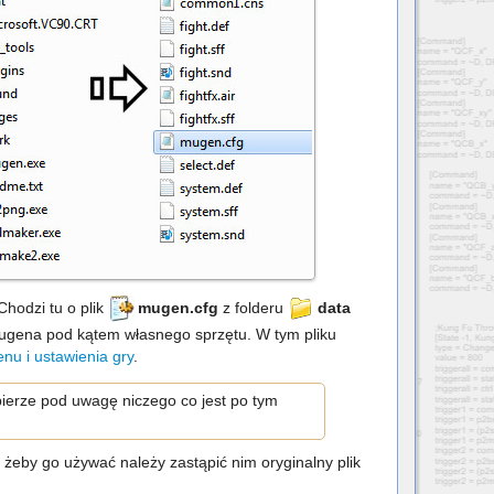
hodzi tu o plik
mugen.cfg
z folderu
data
ugena pod kątem własnego sprzętu. W tym pliku
nu i ustawienia gry
.
bierze pod uwagę niczego co jest po tym
 żeby go używać należy zastąpić nim oryginalny plik