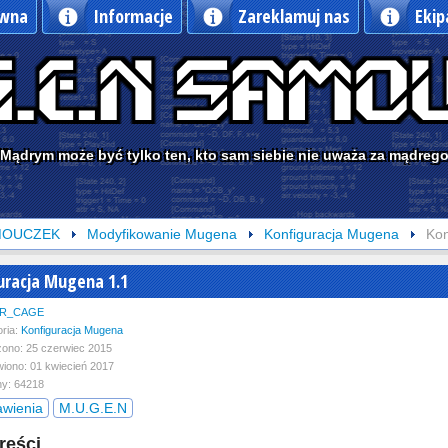
ówna
Informacje
Zareklamuj nas
Ekip
Mądrym może być tylko ten, kto sam siebie nie uważa za mądreg
MOUCZEK
Modyfikowanie Mugena
Konfiguracja Mugena
Kon
uracja Mugena 1.1
R_CAGE
ria:
Konfiguracja Mugena
ono: 25 czerwiec 2015
iono: 01 kwiecień 2017
y: 64218
awienia
M.U.G.E.N
reści