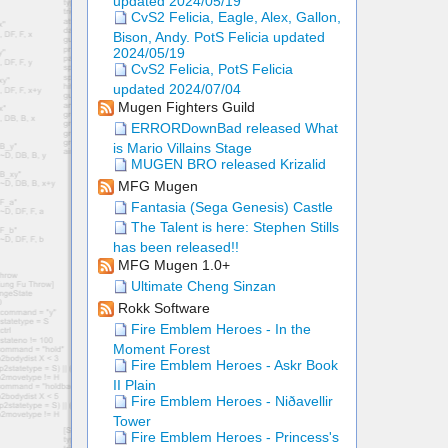
updated 2024/05/19
CvS2 Felicia, Eagle, Alex, Gallon,
Bison, Andy. PotS Felicia updated
2024/05/19
CvS2 Felicia, PotS Felicia
updated 2024/07/04
Mugen Fighters Guild
ERRORDownBad released What
is Mario Villains Stage
MUGEN BRO released Krizalid
MFG Mugen
Fantasia (Sega Genesis) Castle
The Talent is here: Stephen Stills
has been released!!
MFG Mugen 1.0+
Ultimate Cheng Sinzan
Rokk Software
Fire Emblem Heroes - In the
Moment Forest
Fire Emblem Heroes - Askr Book
II Plain
Fire Emblem Heroes - Niðavellir
Tower
Fire Emblem Heroes - Princess's