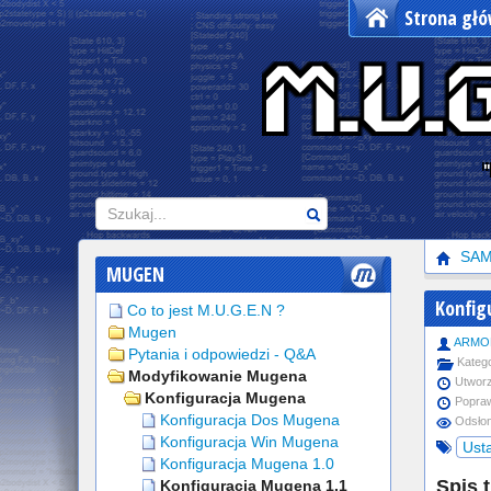
Strona gł
"
Szukaj
SA
MUGEN
Konfig
Co to jest M.U.G.E.N ?
Mugen
ARMO
Pytania i odpowiedzi - Q&A
Katego
Modyfikowanie Mugena
Utworz
Konfiguracja Mugena
Popraw
Konfiguracja Dos Mugena
Odsłon
Konfiguracja Win Mugena
Ust
Konfiguracja Mugena 1.0
Spis t
Konfiguracja Mugena 1.1