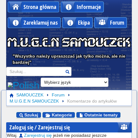
Strona główna
Informacje
Zareklamuj nas
Ekipa
Forum
"Wszystko należy upraszczać jak tylko można, ale nie
bardziej"
Szukaj
SAMOUCZEK
Forum
M.U.G.E.N SAMOUCZEK
Komentarze do artykułów
Szukaj
Kategorie
Ostatnie tematy
Zaloguj się / Zarejestruj się
Witaj.
Zarejestruj się
jeżeli nie posiadasz jeszcze