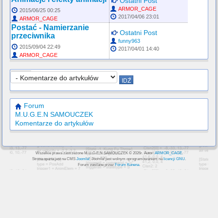
Ostatni Post
ARMOR_CAGE
2015/06/25 00:25
2017/04/06 23:01
ARMOR_CAGE
Postać - Namierzanie
Ostatni Post
przeciwnika
funny963
2015/09/04 22:49
2017/04/01 14:40
ARMOR_CAGE
Forum
M.U.G.E.N SAMOUCZEK
Komentarze do artykułów
Wszelkie prawa zastrzeżone M.U.G.E.N SAMOUCZEK © 2026r. Autor:
ARMOR_CAGE
.
Strona oparta jest na CMS
Joomla!
, Joomla! jest wolnym oprogramowaniem na
licencji GNU
.
Forum zasilane przez
Forum Kunena
.