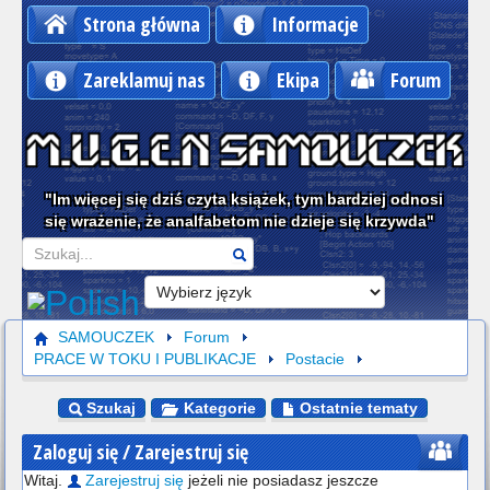
Strona główna
Informacje
Zareklamuj nas
Ekipa
Forum
"Im więcej się dziś czyta książek, tym bardziej odnosi
się wrażenie, że analfabetom nie dzieje się krzywda"
Szukaj
SAMOUCZEK
Forum
PRACE W TOKU I PUBLIKACJE
Postacie
Szukaj
Kategorie
Ostatnie tematy
Zaloguj się / Zarejestruj się
Witaj.
Zarejestruj się
jeżeli nie posiadasz jeszcze